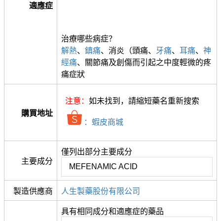
適應症
治療哪些病症？
解熱
、
鎮痛
、消炎（頭痛、
牙痛
、
耳痛
、
神
經痛
、關節痛及創傷而引起之中度輕微的疼
痛症狀
注意：
如未找到，請縮短藥名重新搜索
購買地址
：蝦皮商城
僅列出部分主要成分
主要成分
MEFENAMIC ACID
製造供應商
人生製藥股份有限公司
具有相同成分和適應症的藥品