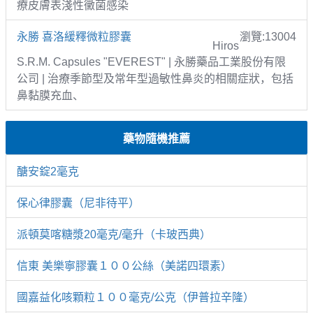
療皮膚表淺性黴菌感染
永勝 喜洛緩釋微粒膠囊
瀏覽:13004
Hiros
S.R.M. Capsules "EVEREST" | 永勝藥品工業股份有限
公司 | 治療季節型及常年型過敏性鼻炎的相關症狀，包括
鼻黏膜充血、
藥物隨機推薦
醣安錠2毫克
保心律膠囊（尼非待平）
派頓莫喀糖漿20毫克/毫升（卡玻西典）
信東 美樂寧膠囊１００公絲（美諾四環素）
國嘉益化咳顆粒１００毫克/公克（伊普拉辛隆）