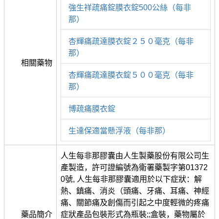
強生祥疏痛錠膜衣錠500公絲（每非
那）
杏輝痛疏達膜衣錠２５０毫克（每非
那）
相關藥物
杏輝痛疏達膜衣錠５００毫克（每非
那）
博疏痛膜衣錠
生達保適當懸浮液（每非那）
人生每非那膠囊由人生製藥股份有限公司生
產製造，許可證編號為衛署藥製字第01372
0號, 人生每非那膠囊適用於以下症狀：解
熱、鎮痛、消炎（頭痛、牙痛、耳痛、神經
痛、關節痛及創傷而引起之中度輕微的疼痛
藥品簡介
症狀產品包裝形式為瓶裝;;盒裝，藥物屬於