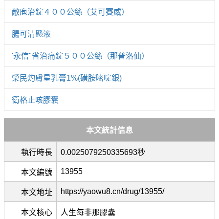
敵庖治錠４００公絲（艾可賽威）
腸可清懸液
'永信"省治痛錠５００公絲（那普洛仙）
榮民灼膚星乳膏1%(磺胺嘧啶銀)
衛格止咳膠囊
本文統計信息
執行時長
0.0025079250335693秒
13955
本文編號
https://yaowu8.cn/drug/13955/
本文地址
本文核心
人生每非那膠囊