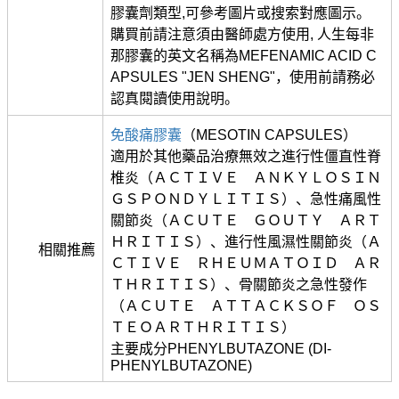
膠囊劑類型,可參考圖片或搜索對應圖示。
購買前請注意須由醫師處方使用, 人生每非
那膠囊的英文名稱為MEFENAMIC ACID C
APSULES "JEN SHENG"，使用前請務必
認真閱讀使用說明。
免酸痛膠囊
（MESOTIN CAPSULES）
適用於其他藥品治療無效之進行性僵直性脊
椎炎（ＡＣＴＩＶＥ ＡＮＫＹＬＯＳＩＮ
ＧＳＰＯＮＤＹＬＩＴＩＳ）、急性痛風性
關節炎（ＡＣＵＴＥ ＧＯＵＴＹ ＡＲＴ
ＨＲＩＴＩＳ）、進行性風濕性關節炎（Ａ
相關推薦
ＣＴＩＶＥ ＲＨＥＵＭＡＴＯＩＤ ＡＲ
ＴＨＲＩＴＩＳ）、骨關節炎之急性發作
（ＡＣＵＴＥ ＡＴＴＡＣＫＳＯＦ ＯＳ
ＴＥＯＡＲＴＨＲＩＴＩＳ）
主要成分PHENYLBUTAZONE (DI-
PHENYLBUTAZONE)