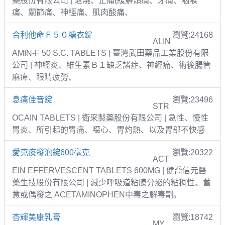
藥股份有限公司 | 退燒、止痛(緩解頭痛、牙痛、咽喉
痛、關節痛、神經痛、肌肉酸痛、
合利他命Ｆ５０糖衣錠
瀏覽:24168
ALIN
AMIN-F 50 S.C. TABLETS | 臺灣武田藥品工業股份有限
公司 | 神經炎、維生素Ｂ１缺乏諸症、神經痛、術後腸管
麻痺、眼睛疲勞、
息痛佳音錠
瀏覽:23496
STR
OCAIN TABLETS | 衛采製藥股份有限公司 | 急性、慢性
胃炎、所引起的胃痛、噁心、胃灼熱、以及胃部不快感
愛克痰發泡錠600毫克
瀏覽:20322
ACT
EIN EFFERVESCENT TABLETS 600MG | 健喬信元醫
藥生技股份有限公司 | 減少呼吸道粘膜分泌的粘稠性、蓄
意或偶發之 ACETAMINOPHEN中毒之解毒劑。
杏輝美康乳膏
瀏覽:18742
MY