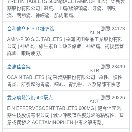
YRETIN TABLETS 500mg(ACETAMINOPHEN) | 榮民製
藥股份有限公司 | 退燒、止痛(緩解頭痛、牙痛、咽喉
痛、關節痛、神經痛、肌肉酸痛、
合利他命Ｆ５０糖衣錠
瀏覽:24173
ALIN
AMIN-F 50 S.C. TABLETS | 臺灣武田藥品工業股份有限
公司 | 神經炎、維生素Ｂ１缺乏諸症、神經痛、術後腸管
麻痺、眼睛疲勞、
息痛佳音錠
瀏覽:23499
STR
OCAIN TABLETS | 衛采製藥股份有限公司 | 急性、慢性
胃炎、所引起的胃痛、噁心、胃灼熱、以及胃部不快感
愛克痰發泡錠600毫克
瀏覽:20326
ACT
EIN EFFERVESCENT TABLETS 600MG | 健喬信元醫
藥生技股份有限公司 | 減少呼吸道粘膜分泌的粘稠性、蓄
意或偶發之 ACETAMINOPHEN中毒之解毒劑。