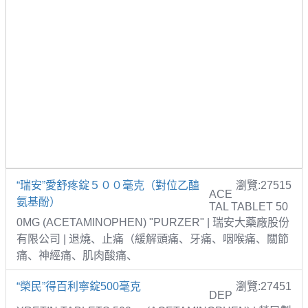
“瑞安”愛舒疼錠５００毫克（對位乙醯
瀏覽:27515
ACE
氨基酚）
TAL TABLET 50
0MG (ACETAMINOPHEN) "PURZER" | 瑞安大藥廠股份
有限公司 | 退燒、止痛（緩解頭痛、牙痛、咽喉痛、關節
痛、神經痛、肌肉酸痛、
“榮民”得百利寧錠500毫克
瀏覽:27451
DEP