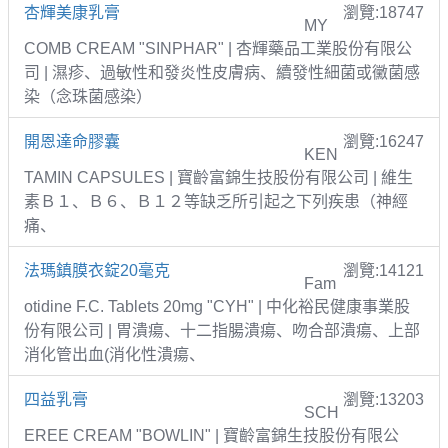
杏輝美康乳膏
瀏覽:18747
MY
COMB CREAM "SINPHAR" | 杏輝藥品工業股份有限公
司 | 濕疹、過敏性和發炎性皮膚病、續發性細菌或黴菌感
染（念珠菌感染）
開恩達命膠囊
瀏覽:16247
KEN
TAMIN CAPSULES | 寶齡富錦生技股份有限公司 | 維生
素Ｂ１、Ｂ６、Ｂ１２等缺乏所引起之下列疾患（神經
痛、
法瑪鎮膜衣錠20毫克
瀏覽:14121
Fam
otidine F.C. Tablets 20mg "CYH" | 中化裕民健康事業股
份有限公司 | 胃潰瘍、十二指腸潰瘍、吻合部潰瘍、上部
消化管出血(消化性潰瘍、
四益乳膏
瀏覽:13203
SCH
EREE CREAM "BOWLIN" | 寶齡富錦生技股份有限公