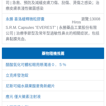
司 | 急救、預防及減緩皮膚刀傷、刮傷、燙傷之感染；治
療皮膚表淺性黴菌感染
永勝 喜洛緩釋微粒膠囊
瀏覽:13008
Hiros
S.R.M. Capsules "EVEREST" | 永勝藥品工業股份有限
公司 | 治療季節型及常年型過敏性鼻炎的相關症狀，包括
鼻黏膜充血、
藥物隨機推薦
醋酸氫化可體松眼用懸濁液０．５％
立克疼發泡錠
尼斯可縮水蘋果酸麥角新鹼片
應元 僅大黴素注射液