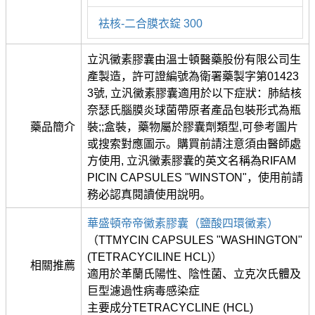
袪核-二合膜衣錠 300
立汎黴素膠囊由溫士頓醫藥股份有限公司生
產製造，許可證編號為衛署藥製字第01423
3號, 立汎黴素膠囊適用於以下症狀：肺結核
奈瑟氏腦膜炎球菌帶原者產品包裝形式為瓶
藥品簡介
裝;;盒裝，藥物屬於膠囊劑類型,可參考圖片
或搜索對應圖示。購買前請注意須由醫師處
方使用, 立汎黴素膠囊的英文名稱為RIFAM
PICIN CAPSULES "WINSTON"，使用前請
務必認真閱讀使用說明。
華盛頓帝帝黴素膠囊（鹽酸四環黴素）
（TTMYCIN CAPSULES "WASHINGTON"
(TETRACYCILINE HCL)）
相關推薦
適用於革蘭氏陽性、陰性菌、立克次氏體及
巨型濾過性病毒感染症
主要成分TETRACYCLINE (HCL)