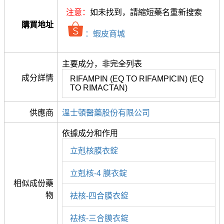
注意：
如未找到，請縮短藥名重新搜索
購買地址
：蝦皮商城
主要成分，非完全列表
成分詳情
RIFAMPIN (EQ TO RIFAMPICIN) (EQ
TO RIMACTAN)
供應商
溫士頓醫藥股份有限公司
依據成分和作用
立剋核膜衣錠
立剋核-4 膜衣錠
相似成份藥
物
袪核-四合膜衣錠
袪核-三合膜衣錠