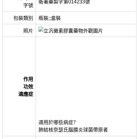
衛署藥製字第014233號
字號
包裝類別
瓶裝;;盒裝
照片
作用
功效
適應症
適用於哪些病症？
肺結核奈瑟氏腦膜炎球菌帶原者