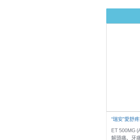
“瑞安”愛舒
ET 500MG
解頭痛、牙