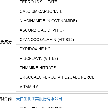
FERROUS SULFATE
CALCIUM CARBONATE
NIACINAMIDE (NICOTINAMIDE)
ASCORBIC ACID (VIT C)
CYANOCOBALAMIN (VIT B12)
主要成分
PYRIDOXINE HCL
RIBOFLAVIN (VIT B2)
THIAMINE NITRATE
ERGOCALCIFEROL (VIT D2CALCIFEROL)
VITAMIN A
製造商
天仁生化工業股份有限公司