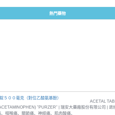
熱門藥物
疼錠５００毫克（對位乙醯氨基酚）
ACETAL TAB
 (ACETAMINOPHEN) "PURZER" | 瑞安大藥廠股份有限公司 |
痛、咽喉痛、關節痛、神經痛、肌肉酸痛、