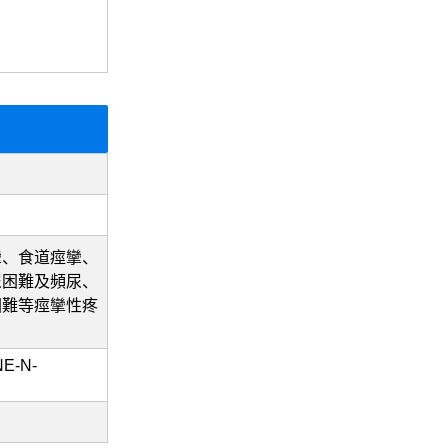
）
攣、食道痙攣、
尿困難及頻尿、
困難等痙攣性疼
E-N-