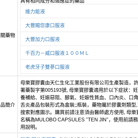
具有相同成分和適應症的藥品
維力能液
大豐賜您康口服液
相關藥物
大豐加力口服液
千百力－威口服液１００ＭＬ
老虎牙子雙蔘口服液
母樂寶膠囊由天仁生化工業股份有限公司生產製造，
署藥製字第005193號, 母樂寶膠囊適用於以下症狀：
養補給、妊娠惡阻、腳氣、妊娠性貧血、口內炎、口
藥品簡介
舌炎產品包裝形式為盒裝;;瓶裝，藥物屬於膠囊劑類型
搜索對應圖示。購買前請注意須由醫師處方使用, 母樂
名稱為MULOBO CAPSULES "TEN JIN"，使用
用說明。