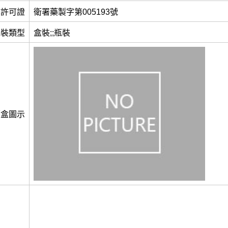
許可證
衛署藥製字第005193號
包裝類型
盒裝;;瓶裝
藥盒圖示