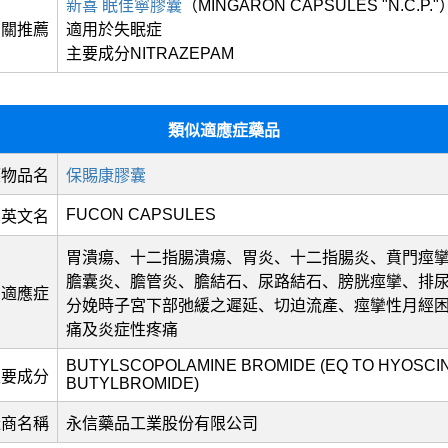
新喜 眠佳寧膠囊
（MINGARON CAPSULES "N.C.P."
相關推薦
適用於失眠症
主要成分NITRAZEPAM
類似適應症藥品
藥物品名
保賜康膠囊
FUCON CAPSULES
英文名
胃潰瘍、十二指腸潰瘍、胃炎、十二指腸炎、賁門痙
膽囊炎、膽管炎、膽結石、尿路結石、膀胱痙攣、排
適應症
分娩時子宮下部弛緩之遲延、切迫流產、痙攣性月經
痛及炎症性疼痛
BUTYLSCOPOLAMINE BROMIDE (EQ TO HYOSCIN
主要成分
BUTYLBROMIDE)
造商名稱
永信藥品工業股份有限公司