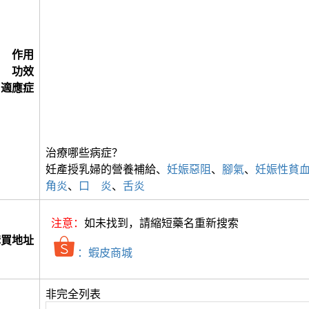
作用
功效
適應症
治療哪些病症？
妊產授乳婦的營養補給、
妊娠惡阻
、
腳氣
、
妊娠性貧
角炎
、
口 炎
、
舌炎
注意：
如未找到，請縮短藥名重新搜索
購買地址
：蝦皮商城
非完全列表