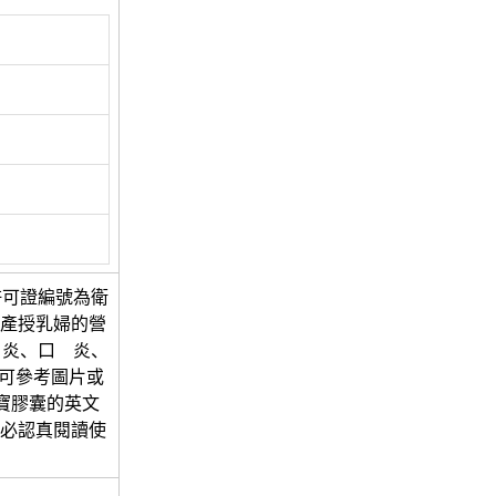
許可證編號為衛
妊產授乳婦的營
角炎、口 炎、
,可參考圖片或
寶膠囊的英文
前請務必認真閱讀使