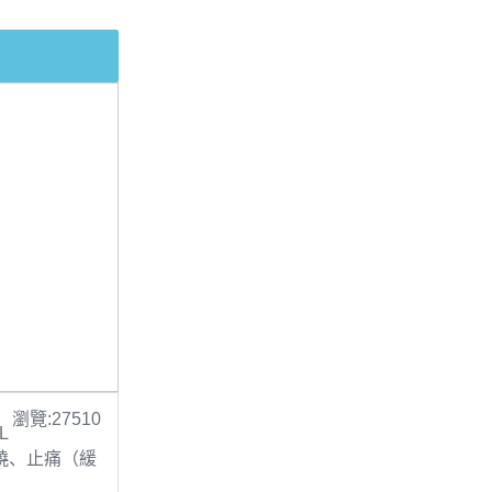
瀏覽:27510
L
 退燒、止痛（緩