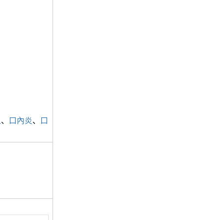
血
、
口內炎
、
口