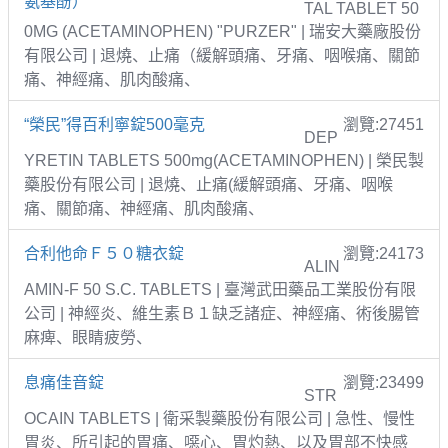
氨基酚）
TAL TABLET 50
0MG (ACETAMINOPHEN) "PURZER" | 瑞安大藥廠股份
有限公司 | 退燒、止痛（緩解頭痛、牙痛、咽喉痛、關節
痛、神經痛、肌肉酸痛、
“榮民”得百利寧錠500毫克
瀏覽:27451
DEP
YRETIN TABLETS 500mg(ACETAMINOPHEN) | 榮民製
藥股份有限公司 | 退燒、止痛(緩解頭痛、牙痛、咽喉
痛、關節痛、神經痛、肌肉酸痛、
合利他命Ｆ５０糖衣錠
瀏覽:24173
ALIN
AMIN-F 50 S.C. TABLETS | 臺灣武田藥品工業股份有限
公司 | 神經炎、維生素Ｂ１缺乏諸症、神經痛、術後腸管
麻痺、眼睛疲勞、
息痛佳音錠
瀏覽:23499
STR
OCAIN TABLETS | 衛采製藥股份有限公司 | 急性、慢性
胃炎、所引起的胃痛、噁心、胃灼熱、以及胃部不快感