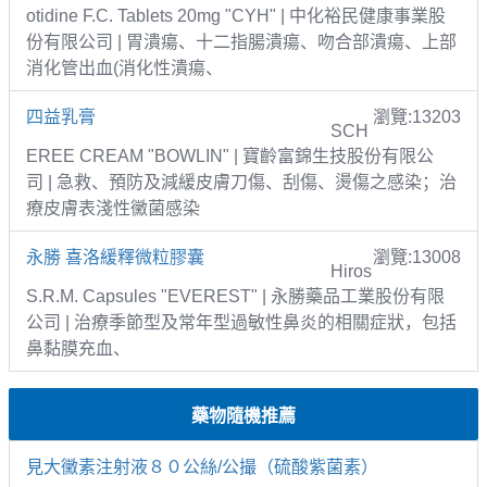
otidine F.C. Tablets 20mg "CYH" | 中化裕民健康事業股
份有限公司 | 胃潰瘍、十二指腸潰瘍、吻合部潰瘍、上部
消化管出血(消化性潰瘍、
四益乳膏
瀏覽:13203
SCH
EREE CREAM "BOWLIN" | 寶齡富錦生技股份有限公
司 | 急救、預防及減緩皮膚刀傷、刮傷、燙傷之感染；治
療皮膚表淺性黴菌感染
永勝 喜洛緩釋微粒膠囊
瀏覽:13008
Hiros
S.R.M. Capsules "EVEREST" | 永勝藥品工業股份有限
公司 | 治療季節型及常年型過敏性鼻炎的相關症狀，包括
鼻黏膜充血、
藥物隨機推薦
見大黴素注射液８０公絲/公撮（硫酸紫菌素）