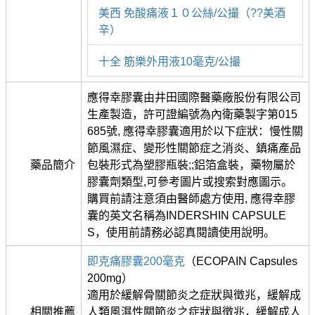
美西 免酸痛液１０公絲/公撮（??美酒
辛）
十全 筋樂外用液10毫克/公撮
應得幸膠囊由井田國際醫藥廠股份有限公司
生產製造，許可證編號為內衛藥製字第015
685號, 應得幸膠囊適用於以下症狀：慢性關
節風濕症、變形性關節症之消炎、鎮痛產品
藥品簡介
包裝形式為塑膠瓶裝;;鋁箔盒裝，藥物屬於
膠囊劑類型,可參考圖片或搜索對應圖示。
購買前請注意須由醫師處方使用, 應得幸膠
囊的英文名稱為INDERSHIN CAPSULE
S，使用前請務必認真閱讀使用說明。
即克痛膠囊200毫克
（ECOPAIN Capsules
200mg）
適用於緩解骨關節炎之症狀與徵兆，緩解成
相關推薦
人類風濕性關節炎之症狀與徵兆，緩解成人