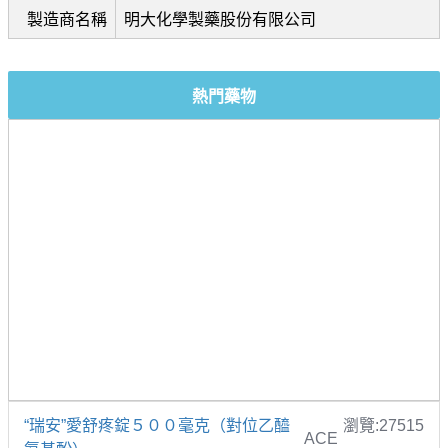
製造商名稱
明大化學製藥股份有限公司
熱門藥物
“瑞安”愛舒疼錠５００毫克（對位乙醯
瀏覽:27515
ACE