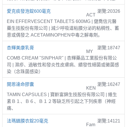
愛克痰發泡錠600毫克
瀏覽:20326
ACT
EIN EFFERVESCENT TABLETS 600MG | 健喬信元醫
藥生技股份有限公司 | 減少呼吸道粘膜分泌的粘稠性、蓄
意或偶發之 ACETAMINOPHEN中毒之解毒劑。
杏輝美康乳膏
瀏覽:18747
MY
COMB CREAM "SINPHAR" | 杏輝藥品工業股份有限公
司 | 濕疹、過敏性和發炎性皮膚病、續發性細菌或黴菌感
染（念珠菌感染）
開恩達命膠囊
瀏覽:16247
KEN
TAMIN CAPSULES | 寶齡富錦生技股份有限公司 | 維生
素Ｂ１、Ｂ６、Ｂ１２等缺乏所引起之下列疾患（神經
痛、
法瑪鎮膜衣錠20毫克
瀏覽:14121
Fam