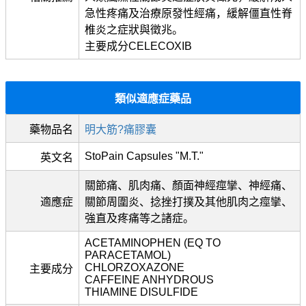
急性疼痛及治療原發性經痛，緩解僵直性脊
椎炎之症狀與徵兆。
主要成分CELECOXIB
類似適應症藥品
藥物品名
明大筋?痛膠囊
StoPain Capsules "M.T."
英文名
關節痛、肌肉痛、顏面神經痙攣、神經痛、
適應症
關節周圍炎、捻挫打撲及其他肌肉之痙攣、
強直及疼痛等之諸症。
ACETAMINOPHEN (EQ TO
PARACETAMOL)
CHLORZOXAZONE
主要成分
CAFFEINE ANHYDROUS
THIAMINE DISULFIDE