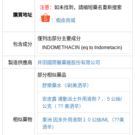
注意：
如未找到，請縮短藥名重新搜索
購買地址
：蝦皮商城
僅列出部分主要成分
包含成分
INDOMETHACIN (eq to Indometacin)
製造供應商
井田國際醫藥廠股份有限公司
部分相似藥品
舒樂藥水（/剁美洒辛）
安皮露 運動派士外用液劑７．５公絲/
公克（ ?? 美洒辛）
相似藥物
東洲 因多外用液劑１０公絲/ML（??美
洒辛）