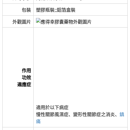
包裝
塑膠瓶裝;;鋁箔盒裝
外觀圖片
作用
功效
適應症
適用於以下病症
慢性關節風濕症、變形性關節症之消炎、
鎮
痛