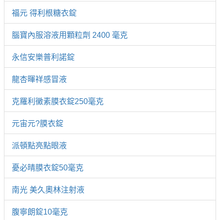
福元 得利根糖衣錠
腦寶內服溶液用顆粒劑 2400 毫克
永信安樂普利諾錠
龍杏暉祥感冒液
克羅利黴素膜衣錠250毫克
元宙元?膜衣錠
派頓點亮點眼液
憂必晴膜衣錠50毫克
南光 美久奧林注射液
腹寧朗錠10毫克