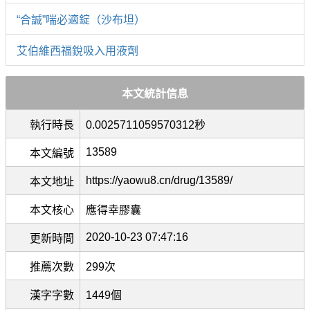
“合誠”喘必適錠（沙布坦）
艾伯維西福銳吸入用液劑
本文統計信息
執行時長
0.0025711059570312秒
13589
本文編號
https://yaowu8.cn/drug/13589/
本文地址
本文核心
應得幸膠囊
2020-10-23 07:47:16
更新時間
推薦次數
299次
漢字字數
1449個