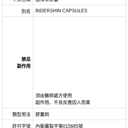
INDERSHIN CAPSULES
別名
禁忌
副作用
須由醫師處方使用
副作用、不良反應因人而異
類型用法
膠囊劑
許可字號
內衛藥製字第015685號