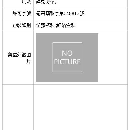
用法
詳見仿單。
許可字號
衛署藥製字第048813號
包裝類別
塑膠瓶裝;;鋁箔盒裝
藥盒外觀圖
片