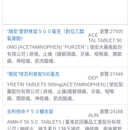
“瑞安”愛舒疼錠５００毫克（對位乙醯
瀏覽:27505
ACE
氨基酚）
TAL TABLET 50
0MG (ACETAMINOPHEN) "PURZER" | 瑞安大藥廠股份
有限公司 | 退燒、止痛（緩解頭痛、牙痛、咽喉痛、關節
痛、神經痛、肌肉酸痛、
“榮民”得百利寧錠500毫克
瀏覽:27449
DEP
YRETIN TABLETS 500mg(ACETAMINOPHEN) | 榮民製
藥股份有限公司 | 退燒、止痛(緩解頭痛、牙痛、咽喉
痛、關節痛、神經痛、肌肉酸痛、
合利他命Ｆ５０糖衣錠
瀏覽:24168
ALIN
AMIN-F 50 S.C. TABLETS | 臺灣武田藥品工業股份有限
公司 | 神經炎、維生素Ｂ１缺乏諸症、神經痛、術後腸管