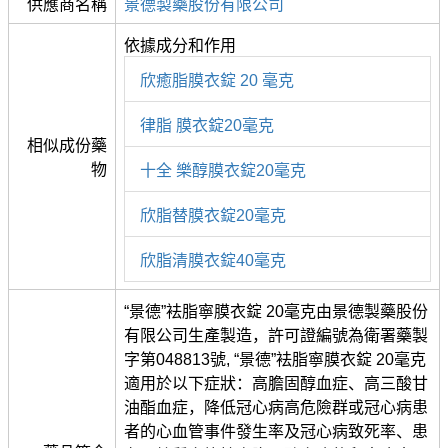
供應商名稱
景德製藥股份有限公司
依據成分和作用
欣癒脂膜衣錠 20 毫克
律脂 膜衣錠20毫克
相似成份藥
物
十全 樂醇膜衣錠20毫克
欣脂替膜衣錠20毫克
欣脂清膜衣錠40毫克
“景德”袪脂寧膜衣錠 20毫克由景德製藥股份
有限公司生產製造，許可證編號為衛署藥製
字第048813號, “景德”袪脂寧膜衣錠 20毫克
適用於以下症狀：高膽固醇血症、高三酸甘
油酯血症，降低冠心病高危險群或冠心病患
者的心血管事件發生率及冠心病致死率、患