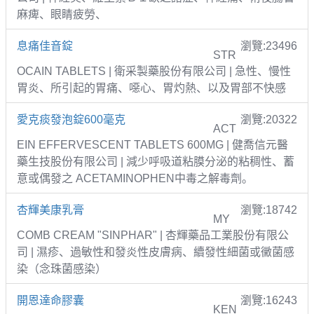
麻痺、眼睛疲勞、
息痛佳音錠
瀏覽:23496
STR
OCAIN TABLETS | 衛采製藥股份有限公司 | 急性、慢性
胃炎、所引起的胃痛、噁心、胃灼熱、以及胃部不快感
愛克痰發泡錠600毫克
瀏覽:20322
ACT
EIN EFFERVESCENT TABLETS 600MG | 健喬信元醫
藥生技股份有限公司 | 減少呼吸道粘膜分泌的粘稠性、蓄
意或偶發之 ACETAMINOPHEN中毒之解毒劑。
杏輝美康乳膏
瀏覽:18742
MY
COMB CREAM "SINPHAR" | 杏輝藥品工業股份有限公
司 | 濕疹、過敏性和發炎性皮膚病、續發性細菌或黴菌感
染（念珠菌感染）
開恩達命膠囊
瀏覽:16243
KEN