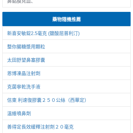
鼻黏膜充血、
藥物隨機推薦
新喜安敏錠2.5毫克 (鹽酸屈普利汀)
整你腸糖漿用顆粒
太田舒望鼻塞膠囊
恩博凍晶注射劑
克菌寧乾洗手液
信東 利速復膠囊２５０公絲（西華定）
溫維噴鼻劑
善得定長效緩釋注射劑２０毫克