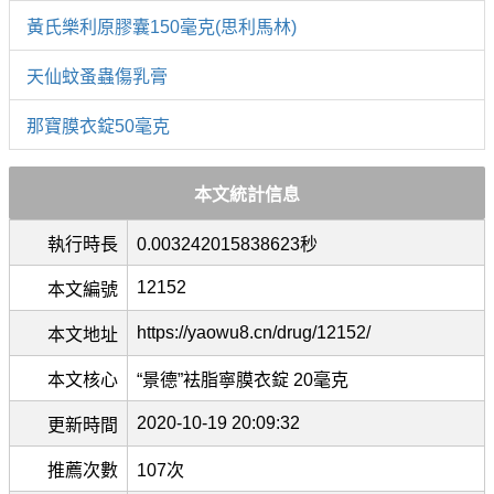
黃氏樂利原膠囊150毫克(思利馬林)
天仙蚊蚤蟲傷乳膏
那寶膜衣錠50毫克
本文統計信息
執行時長
0.003242015838623秒
12152
本文編號
https://yaowu8.cn/drug/12152/
本文地址
本文核心
“景德”袪脂寧膜衣錠 20毫克
2020-10-19 20:09:32
更新時間
推薦次數
107次