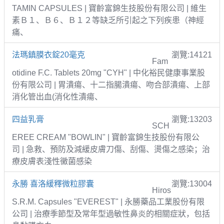
TAMIN CAPSULES | 寶齡富錦生技股份有限公司 | 維生
素Ｂ１、Ｂ６、Ｂ１２等缺乏所引起之下列疾患（神經
痛、
法瑪鎮膜衣錠20毫克
瀏覽:14121
Fam
otidine F.C. Tablets 20mg "CYH" | 中化裕民健康事業股
份有限公司 | 胃潰瘍、十二指腸潰瘍、吻合部潰瘍、上部
消化管出血(消化性潰瘍、
四益乳膏
瀏覽:13203
SCH
EREE CREAM "BOWLIN" | 寶齡富錦生技股份有限公
司 | 急救、預防及減緩皮膚刀傷、刮傷、燙傷之感染；治
療皮膚表淺性黴菌感染
永勝 喜洛緩釋微粒膠囊
瀏覽:13004
Hiros
S.R.M. Capsules "EVEREST" | 永勝藥品工業股份有限
公司 | 治療季節型及常年型過敏性鼻炎的相關症狀，包括