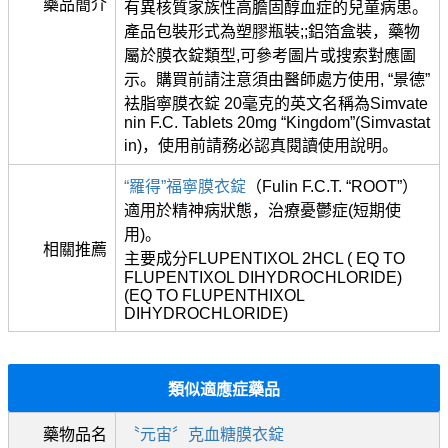
藥品簡介
有異核質家族性高膽固醇血症的兒童病患。
產品包裝形式為塑膠瓶裝;;鋁箔盒裝，藥物
屬於膜衣錠類型,可參考圖片或搜索對應圖
示。購買前請注意須由醫師處方使用, “景德”
袪脂寧膜衣錠 20毫克的英文名稱為Simvate
nin F.C. Tablets 20mg “Kingdom”(Simvastat
in)，使用前請務必認真閱讀使用說明。
“羅得”福寧膜衣錠
（Fulin F.C.T. “ROOT”）
適用於精神病狀態，治療憂鬱症(短期使
用)。
相關推薦
主要成分FLUPENTIXOL 2HCL ( EQ TO
FLUPENTIXOL DIHYDROCHLORIDE)
(EQ TO FLUPENTHIXOL
DIHYDROCHLORIDE)
類似適應症藥品
藥物品名
〝元宙〞克血糖膜衣錠