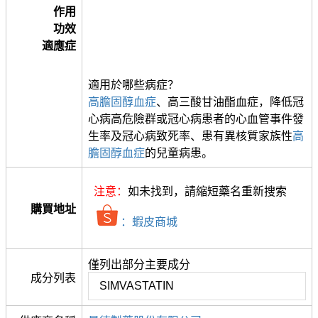
作用
功效
適應症
適用於哪些病症？
高膽固醇血症
、高三酸甘油酯血症，降低冠
心病高危險群或冠心病患者的心血管事件發
生率及冠心病致死率、患有異核質家族性
高
膽固醇血症
的兒童病患。
注意：
如未找到，請縮短藥名重新搜索
購買地址
：蝦皮商城
僅列出部分主要成分
成分列表
SIMVASTATIN