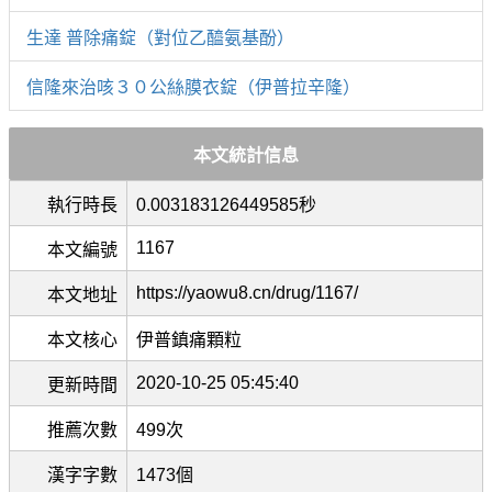
生達 普除痛錠（對位乙醯氨基酚）
信隆來治咳３０公絲膜衣錠（伊普拉辛隆）
本文統計信息
執行時長
0.003183126449585秒
1167
本文編號
https://yaowu8.cn/drug/1167/
本文地址
本文核心
伊普鎮痛顆粒
2020-10-25 05:45:40
更新時間
推薦次數
499次
漢字字數
1473個