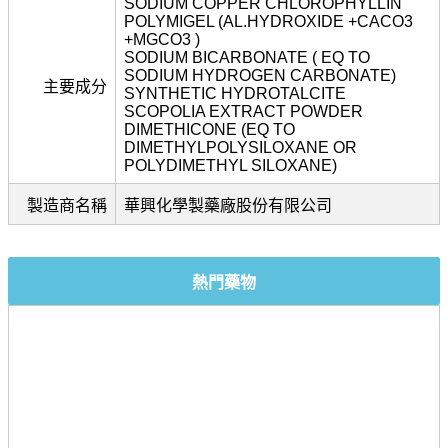
SODIUM COPPER CHLOROPHYLLIN
POLYMIGEL (AL.HYDROXIDE +CACO3
+MGCO3 )
SODIUM BICARBONATE ( EQ TO
SODIUM HYDROGEN CARBONATE)
主要成分
SYNTHETIC HYDROTALCITE
SCOPOLIA EXTRACT POWDER
DIMETHICONE (EQ TO
DIMETHYLPOLYSILOXANE OR
POLYDIMETHYL SILOXANE)
製造商名稱
華興化學製藥廠股份有限公司
熱門藥物