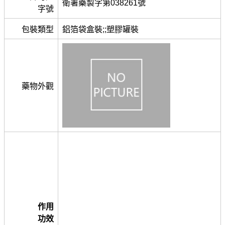
衛署藥製字第038261號
字號
包裝類型
鋁箔袋盒裝;;塑膠罐裝
藥物外觀
作用
功效