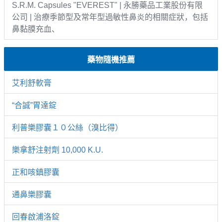
S.R.M. Capsules "EVEREST" | 永勝藥品工業股份有限
公司 | 治療季節型及常年型過敏性鼻炎的相關症狀，包括
鼻黏膜充血、
藥物隨機推薦
艾利舒軟膏
“合誠”胃達錠
利普樂膠囊１０公絲（溴比得）
樂拿舒注射劑 10,000 K.U.
正和咳鎮膠囊
通鼻樂膠囊
回春啟浦洛錠