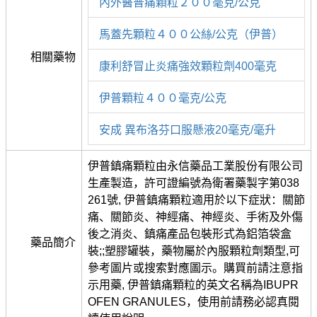
內外醫普痛顆粒２００毫克/公克
馬蓋先顆粒４００公絲/公克（伊普）
相關藥物
康利舒冒止炎痛強效顆粒劑400毫克
伊普顆粒４００毫克/公克
安成 異布洛芬口服懸液20毫克/毫升
伊普鎮痛顆粒由永信藥品工業股份有限公司
生產製造，許可證編號為衛署藥製字第038
261號, 伊普鎮痛顆粒適用於以下症狀：關節
痛、關節炎、神經痛、神經炎、手術及外傷
後之消炎、鎮痛產品包裝形式為鋁箔袋盒
藥品簡介
裝;;塑膠罐裝，藥物屬於內服顆粒劑類型,可
參考圖片或搜索對應圖示。購買前請注意指
示用藥, 伊普鎮痛顆粒的英文名稱為IBUPR
OFEN GRANULES，使用前請務必認真閱