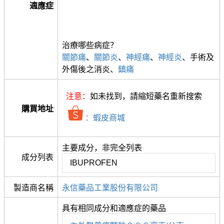
適應症
治療哪些病症？
關節痛
、
關節炎
、
神經痛
、
神經炎
、手術及
外傷後之消炎、
鎮痛
注意：
如未找到，請縮短藥名重新搜索
購買地址
：蝦皮商城
主要成分，非完全列表
成分列表
IBUPROFEN
製造商名稱
永信藥品工業股份有限公司
具有相同成分和適應症的藥品