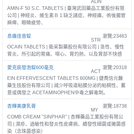
ALIN
AMIN-F 50 S.C. TABLETS | 臺灣武田藥品工業股份有限
公司 | 神經炎、維生素Ｂ１缺乏諸症、神經痛、術後腸管
麻痺、眼睛疲勞、
息痛佳音錠
瀏覽:23483
STR
OCAIN TABLETS | 衛采製藥股份有限公司 | 急性、慢性
胃炎、所引起的胃痛、噁心、胃灼熱、以及胃部不快感
愛克痰發泡錠600毫克
瀏覽:20318
ACT
EIN EFFERVESCENT TABLETS 600MG | 健喬信元醫
藥生技股份有限公司 | 減少呼吸道粘膜分泌的粘稠性、蓄
意或偶發之 ACETAMINOPHEN中毒之解毒劑。
杏輝美康乳膏
瀏覽:18738
MY
COMB CREAM "SINPHAR" | 杏輝藥品工業股份有限公
司 | 濕疹、過敏性和發炎性皮膚病、續發性細菌或黴菌感
染（念珠菌感染）