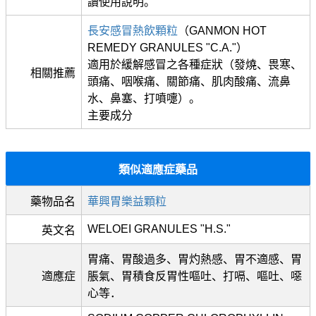
讀使用說明。
長安感冒熱飲顆粒
（GANMON HOT
REMEDY GRANULES "C.A."）
適用於緩解感冒之各種症狀（發燒、畏寒、
相關推薦
頭痛、咽喉痛、關節痛、肌肉酸痛、流鼻
水、鼻塞、打噴嚏）。
主要成分
類似適應症藥品
藥物品名
華興胃樂益顆粒
WELOEI GRANULES "H.S."
英文名
胃痛、胃酸過多、胃灼熱感、胃不適感、胃
適應症
脹氣、胃積食反胃性嘔吐、打嗝、嘔吐、噁
心等．