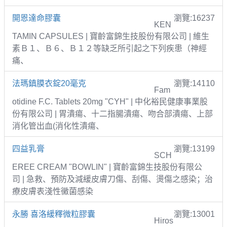
開恩達命膠囊
瀏覽:16237
KEN
TAMIN CAPSULES | 寶齡富錦生技股份有限公司 | 維生
素Ｂ１、Ｂ６、Ｂ１２等缺乏所引起之下列疾患（神經
痛、
法瑪鎮膜衣錠20毫克
瀏覽:14110
Fam
otidine F.C. Tablets 20mg "CYH" | 中化裕民健康事業股
份有限公司 | 胃潰瘍、十二指腸潰瘍、吻合部潰瘍、上部
消化管出血(消化性潰瘍、
四益乳膏
瀏覽:13199
SCH
EREE CREAM "BOWLIN" | 寶齡富錦生技股份有限公
司 | 急救、預防及減緩皮膚刀傷、刮傷、燙傷之感染；治
療皮膚表淺性黴菌感染
永勝 喜洛緩釋微粒膠囊
瀏覽:13001
Hiros