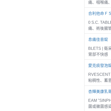
痛、咽喉痛
合利他命Ｆ
0 S.C. 
痛、術後腸
息痛佳音錠
BLETS 
胃部不快感
愛克痰發泡錠
RVESCEN
粘稠性、蓄意
杏輝美康乳
EAM "SI
菌或黴菌感