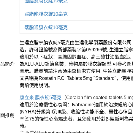
闊脂悠膜衣錠10毫克
羅脂能膜衣錠10毫克
落脂通膜衣錠10毫克
生達立脂寧膜衣錠5毫克由生達化學製藥股份有限公司
造，許可證編號為衛部藥製字第059266號, 生達立脂
適用於以下症狀：高膽固醇血症、高三酸甘油酯血症
藥品簡介
為ALU-ALU鋁箔盒裝，藥物屬於膜衣錠類型,可參考
圖示。購買前請注意須由醫師處方使用, 生達立脂寧膜
文名稱為Rostatin F.C. Tablets 5mg "Standard
閱讀使用說明。
康立來 膜衣錠5毫克
（Coralan film-coated tablets 5 
適用於治療慢性心衰竭：Ivabradine適用於治療紐約
(NYHA)分級第II到III級、收縮性功能不全、竇性心
相關推薦
率≧75的慢性心衰竭患者，且須使用於對β-阻斷劑為
時。