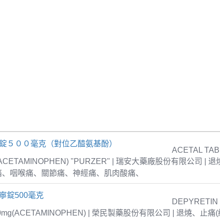
疼錠５００毫克（對位乙醯氨基酚）
ACETAL TAB
 (ACETAMINOPHEN) "PURZER" | 瑞安大藥廠股份有限公司 |
痛、咽喉痛、關節痛、神經痛、肌肉酸痛、
寧錠500毫克
DEPYRETIN
00mg(ACETAMINOPHEN) | 榮民製藥股份有限公司 | 退燒、