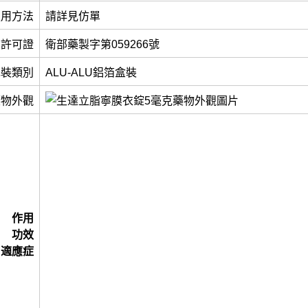
服用方法
請詳見仿單
許可證
衛部藥製字第059266號
包裝類別
ALU-ALU鋁箔盒裝
藥物外觀
作用
功效
適應症