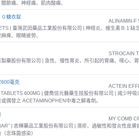
、關節痛、神經痛、肌肉酸痛、
５０糖衣錠
ALINAMIN-F 
TABLETS | 臺灣武田藥品工業股份有限公司 | 神經炎、維生素Ｂ１
管麻痺、眼睛疲勞、
STROCAIN 
| 衛采製藥股份有限公司 | 急性、慢性胃炎、所引起的胃痛、噁心、
600毫克
ACTEIN EFF
T TABLETS 600MG | 健喬信元醫藥生技股份有限公司 | 減少
或偶發之 ACETAMINOPHEN中毒之解毒劑。
膏
MY COMB C
NPHAR" | 杏輝藥品工業股份有限公司 | 濕疹、過敏性和發炎性皮
染（念珠菌感染）