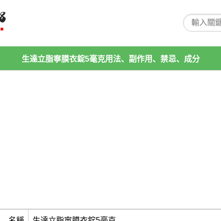
生達立脂寧膜衣錠5毫克用法、副作用、禁忌、成分
名稱
生達立脂寧膜衣錠5毫克