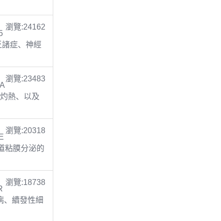
瀏覽:24162
5
缺乏諸症、神經
瀏覽:23483
TA
胃灼熱、以及
瀏覽:20318
E
呼吸道粘膜分泌的
瀏覽:18738
R
膚病、續發性細