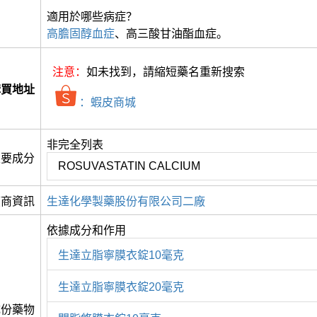
適用於哪些病症？
高膽固醇血症
、高三酸甘油酯血症。
注意：
如未找到，請縮短藥名重新搜索
購買地址
：蝦皮商城
非完全列表
主要成分
ROSUVASTATIN CALCIUM
應商資訊
生達化學製藥股份有限公司二廠
依據成分和作用
生達立脂寧膜衣錠10毫克
生達立脂寧膜衣錠20毫克
成份藥物