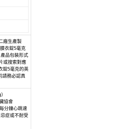
二廠生產製
寧膜衣錠5毫克
。產品包裝形式
圖片或搜索對應
衣錠5毫克的英
"，使用前請務必認真
mg）
心臟協會
律且每分鐘心跳速
禁忌症或不耐受