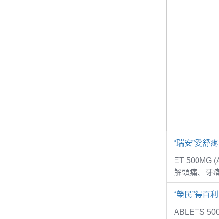
“瑞安”愛舒
ET 500MG
解頭痛、牙
“榮民”得百利
ABLETS 5