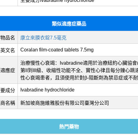
主要成分Ivabradine hydrochloride
類似適應症藥品
藥物品名
康立來膜衣錠7.5毫克
Coralan film-coated tablets 7.5mg
英文名
治療慢性心衰竭：Ivabradine適用於治療紐約心臟協會(
適應症
第II到III級、收縮性功能不全、竇性心律且每分鐘心跳
性心衰竭患者，且須使用於對β-阻斷劑為禁忌症或不
Ivabradine hydrochloride
主要成分
造商名稱
新加坡商施維雅股份有限公司臺灣分公司
熱門藥物