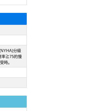
NYHA)分級
速率≧75的慢
耐受時。