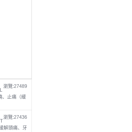
瀏覽:27489
L
 退燒、止痛（緩
瀏覽:27436
 T
止痛(緩解頭痛、牙