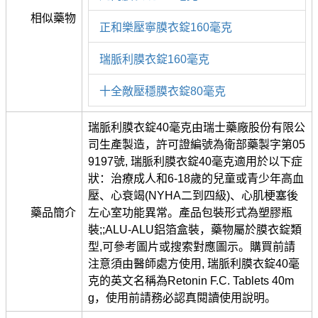
相似藥物
正和樂壓寧膜衣錠160毫克
瑞脈利膜衣錠160毫克
十全敵壓穩膜衣錠80毫克
瑞脈利膜衣錠40毫克由瑞士藥廠股份有限公
司生產製造，許可證編號為衛部藥製字第05
9197號, 瑞脈利膜衣錠40毫克適用於以下症
狀：治療成人和6-18歲的兒童或青少年高血
壓、心衰竭(NYHA二到四級)、心肌梗塞後
藥品簡介
左心室功能異常。產品包裝形式為塑膠瓶
裝;;ALU-ALU鋁箔盒裝，藥物屬於膜衣錠類
型,可參考圖片或搜索對應圖示。購買前請
注意須由醫師處方使用, 瑞脈利膜衣錠40毫
克的英文名稱為Retonin F.C. Tablets 40m
g，使用前請務必認真閱讀使用說明。