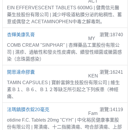
ACT
EIN EFFERVESCENT TABLETS 600MG | 健喬信元醫
藥生技股份有限公司 | 減少呼吸道粘膜分泌的粘稠性、蓄
意或偶發之 ACETAMINOPHEN中毒之解毒劑。
杏輝美康乳膏
瀏覽:18740
MY
COMB CREAM "SINPHAR" | 杏輝藥品工業股份有限公
司 | 濕疹、過敏性和發炎性皮膚病、續發性細菌或黴菌感
染（念珠菌感染）
開恩達命膠囊
瀏覽:16241
KEN
TAMIN CAPSULES | 寶齡富錦生技股份有限公司 | 維生
素Ｂ１、Ｂ６、Ｂ１２等缺乏所引起之下列疾患（神經
痛、
法瑪鎮膜衣錠20毫克
瀏覽:14119
Fam
otidine F.C. Tablets 20mg "CYH" | 中化裕民健康事業股
份有限公司 | 胃潰瘍、十二指腸潰瘍、吻合部潰瘍、上部