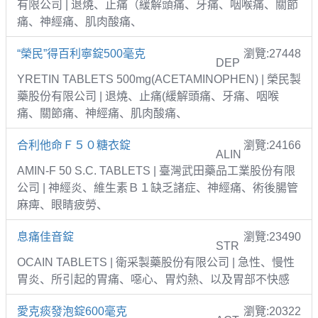
有限公司 | 退燒、止痛（緩解頭痛、牙痛、咽喉痛、關節
痛、神經痛、肌肉酸痛、
“榮民”得百利寧錠500毫克
瀏覽:27448
DEP
YRETIN TABLETS 500mg(ACETAMINOPHEN) | 榮民製
藥股份有限公司 | 退燒、止痛(緩解頭痛、牙痛、咽喉
痛、關節痛、神經痛、肌肉酸痛、
合利他命Ｆ５０糖衣錠
瀏覽:24166
ALIN
AMIN-F 50 S.C. TABLETS | 臺灣武田藥品工業股份有限
公司 | 神經炎、維生素Ｂ１缺乏諸症、神經痛、術後腸管
麻痺、眼睛疲勞、
息痛佳音錠
瀏覽:23490
STR
OCAIN TABLETS | 衛采製藥股份有限公司 | 急性、慢性
胃炎、所引起的胃痛、噁心、胃灼熱、以及胃部不快感
愛克痰發泡錠600毫克
瀏覽:20322