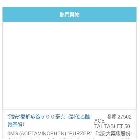
熱門藥物
“瑞安”愛舒疼錠５００毫克（對位乙醯
瀏覽:27502
ACE
氨基酚）
TAL TABLET 50
0MG (ACETAMINOPHEN) "PURZER" | 瑞安大藥廠股份