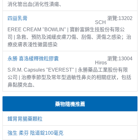
消化管出血(消化性潰瘍、
四益乳膏
瀏覽:13202
SCH
EREE CREAM "BOWLIN" | 寶齡富錦生技股份有限公
司 | 急救、預防及減緩皮膚刀傷、刮傷、燙傷之感染；治
療皮膚表淺性黴菌感染
永勝 喜洛緩釋微粒膠囊
瀏覽:13004
Hiros
S.R.M. Capsules "EVEREST" | 永勝藥品工業股份有限
公司 | 治療季節型及常年型過敏性鼻炎的相關症狀，包括
鼻黏膜充血、
藥物隨機推薦
鐵胃胃腸藥顆粒
強生 柔芬 陰道錠100毫克