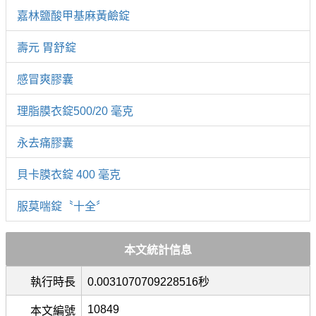
嘉林鹽酸甲基麻黃鹼錠
壽元 胃舒錠
感冒爽膠囊
理脂膜衣錠500/20 毫克
永去痛膠囊
貝卡膜衣錠 400 毫克
服莫喘錠〝十全〞
本文統計信息
執行時長
0.0031070709228516秒
10849
本文編號