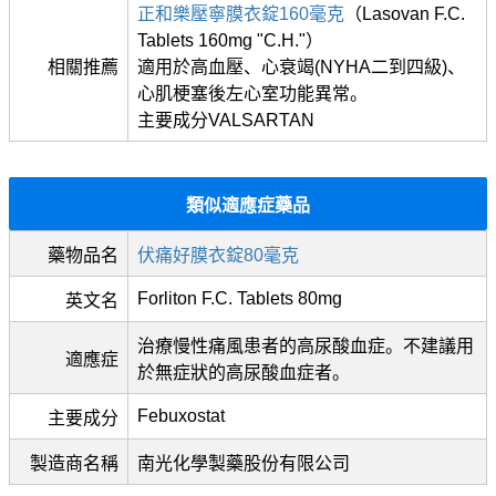
正和樂壓寧膜衣錠160毫克
（Lasovan F.C.
Tablets 160mg "C.H."）
相關推薦
適用於高血壓、心衰竭(NYHA二到四級)、
心肌梗塞後左心室功能異常。
主要成分VALSARTAN
類似適應症藥品
藥物品名
伏痛好膜衣錠80毫克
Forliton F.C. Tablets 80mg
英文名
治療慢性痛風患者的高尿酸血症。不建議用
適應症
於無症狀的高尿酸血症者。
Febuxostat
主要成分
製造商名稱
南光化學製藥股份有限公司