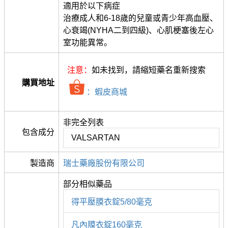
適用於以下病症
治療成人和6-18歲的兒童或青少年高血壓、
心衰竭(NYHA二到四級)、心肌梗塞後左心
室功能異常。
注意：
如未找到，請縮短藥名重新搜索
購買地址
：蝦皮商城
非完全列表
包含成分
VALSARTAN
製造商
瑞士藥廠股份有限公司
部分相似藥品
得平壓膜衣錠5/80毫克
凡內膜衣錠160毫克