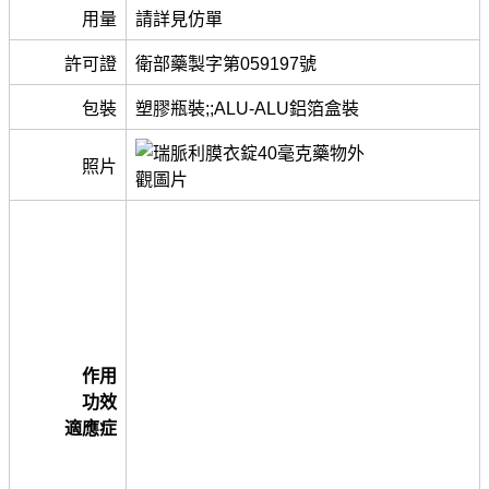
用量
請詳見仿單
許可證
衛部藥製字第059197號
包裝
塑膠瓶裝;;ALU-ALU鋁箔盒裝
照片
作用
功效
適應症