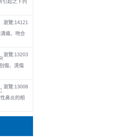
乏所引起之下列
瀏覽:14121
二指腸潰瘍、吻合
瀏覽:13203
R
傷、刮傷、燙傷
瀏覽:13008
 C
過敏性鼻炎的相