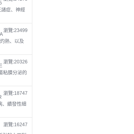
5
缺乏諸症、神經
瀏覽:23499
TA
胃灼熱、以及
瀏覽:20326
E
呼吸道粘膜分泌的
瀏覽:18747
R
膚病、續發性細
瀏覽:16247
C