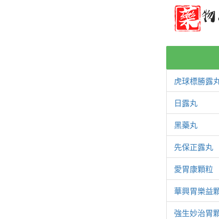
虎球標勝露
日露丸
黑藥丸
先保正露丸
愛胃康顆粒
華興胃樂益
強生妙治胃