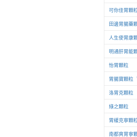
可你佳胃顆
田邊胃腸藥
人生使胃康
明通肝胃能
怡胃顆粒
胃腸寶顆粒
洛胃克顆粒
綠之顆粒
胃緩克寧顆
南都爽胃寧