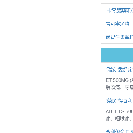
甘/胃腸藥顆
胃可寧顆粒
爾胃佳樂顆
“瑞安”愛舒
ET 500MG
解頭痛、牙
“榮民”得百利
ABLETS 5
痛、咽喉痛
合利他命Ｆ