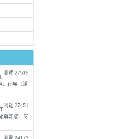
瀏覽:27515
L
 退燒、止痛（緩
瀏覽:27451
 T
止痛(緩解頭痛、牙
瀏覽:24173