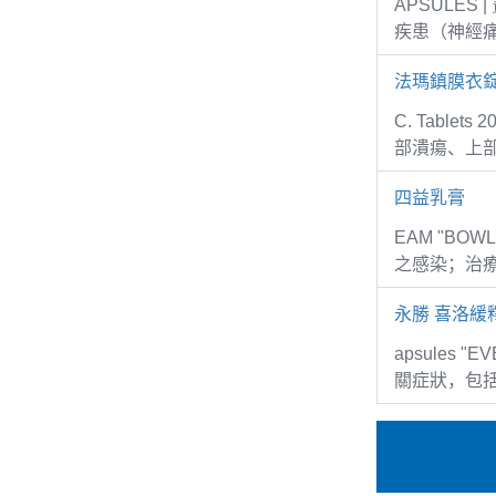
APSULE
疾患（神經
法瑪鎮膜衣錠
C. Tabl
部潰瘍、上
四益乳膏
EAM "BO
之感染；治
永勝 喜洛緩
apsules
關症狀，包