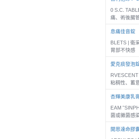
0 S.C. 
痛、術後腸
息痛佳音錠
BLETS 
胃部不快感
愛克痰發泡錠
RVESCEN
粘稠性、蓄意
杏輝美康乳
EAM "SI
菌或黴菌感
開恩達命膠