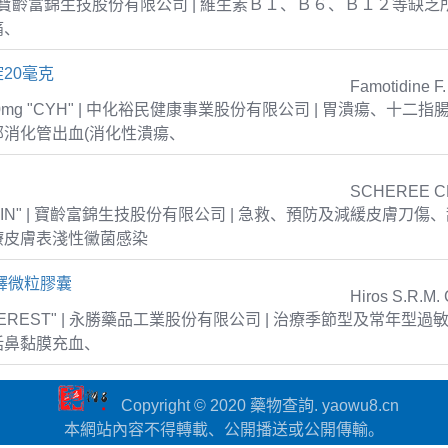
S | 寶齡富錦生技股份有限公司 | 維生素Ｂ１、Ｂ６、Ｂ１２等缺
痛、
20毫克
Famotidine F.
ets 20mg "CYH" | 中化裕民健康事業股份有限公司 | 胃潰瘍、十
部消化管出血(消化性潰瘍、
SCHEREE C
WLIN" | 寶齡富錦生技股份有限公司 | 急救、預防及減緩皮膚刀
療皮膚表淺性黴菌感染
釋微粒膠囊
Hiros S.R.M.
 "EVEREST" | 永勝藥品工業股份有限公司 | 治療季節型及常年型
括鼻黏膜充血、
Copyright © 2020 藥物查詢. yaowu8.cn
本網站內容不得轉載、公開播送或公開傳輸。