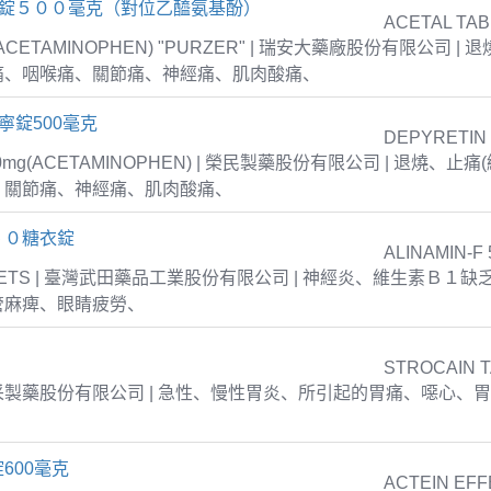
疼錠５００毫克（對位乙醯氨基酚）
ACETAL TAB
 (ACETAMINOPHEN) "PURZER" | 瑞安大藥廠股份有限公司 |
痛、咽喉痛、關節痛、神經痛、肌肉酸痛、
寧錠500毫克
DEPYRETIN
00mg(ACETAMINOPHEN) | 榮民製藥股份有限公司 | 退燒、
、關節痛、神經痛、肌肉酸痛、
５０糖衣錠
ALINAMIN-F 
TABLETS | 臺灣武田藥品工業股份有限公司 | 神經炎、維生素Ｂ１
管麻痺、眼睛疲勞、
STROCAIN 
| 衛采製藥股份有限公司 | 急性、慢性胃炎、所引起的胃痛、噁心、
600毫克
ACTEIN EFF