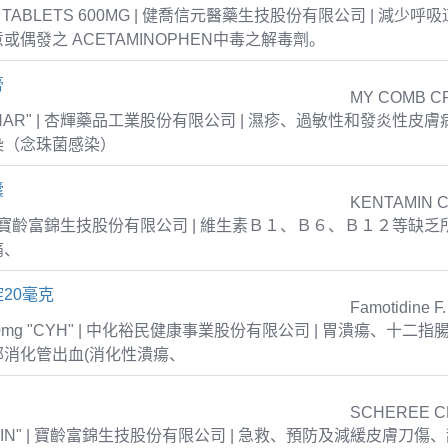
T TABLETS 600MG | 健喬信元醫藥生技股份有限公司 | 減少
或偶發之 ACETAMINOPHEN中毒之解毒劑。
膏
MY COMB C
NPHAR" | 杏輝藥品工業股份有限公司 | 濕疹、過敏性和發炎性皮
染（念珠菌感染）
囊
KENTAMIN 
S | 寶齡富錦生技股份有限公司 | 維生素Ｂ１、Ｂ６、Ｂ１２等缺
痛、
20毫克
Famotidine F.
ets 20mg "CYH" | 中化裕民健康事業股份有限公司 | 胃潰瘍、十
部消化管出血(消化性潰瘍、
SCHEREE C
WLIN" | 寶齡富錦生技股份有限公司 | 急救、預防及減緩皮膚刀