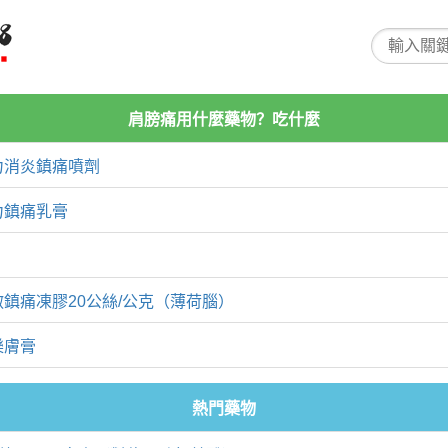
肩膀痛用什麼藥物？吃什麼
力消炎鎮痛噴劑
力鎮痛乳膏
鎮痛凍膠20公絲/公克（薄荷腦）
樂膚膏
熱門藥物