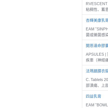
RVESCEN
粘稠性、蓄意
杏輝美康乳
EAM "SI
菌或黴菌感
開恩達命膠
APSULE
疾患（神經
法瑪鎮膜衣錠
C. Tabl
部潰瘍、上
四益乳膏
EAM "BO