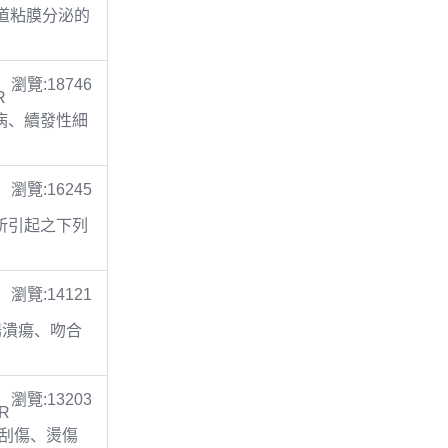
呼吸道粘膜分泌的
瀏覽:18746
R
膚病、續發性細
瀏覽:16245
C
乏所引起之下列
瀏覽:14121
二指腸潰瘍、吻合
瀏覽:13203
R
傷、刮傷、燙傷