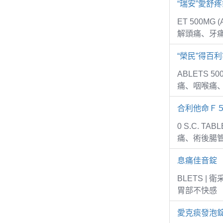
“瑞安”愛舒
ET 500MG
解頭痛、牙
“榮民”得百利
ABLETS 5
痛、咽喉痛
合利他命Ｆ
0 S.C. 
痛、術後腸
息痛佳音錠
BLETS 
胃部不快感
愛克痰發泡錠