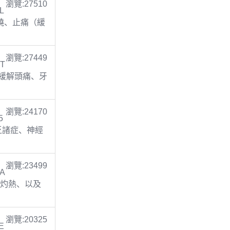
瀏覽:27510
L
 退燒、止痛（緩
瀏覽:27449
 T
止痛(緩解頭痛、牙
瀏覽:24170
5
缺乏諸症、神經
瀏覽:23499
TA
胃灼熱、以及
瀏覽:20325
E