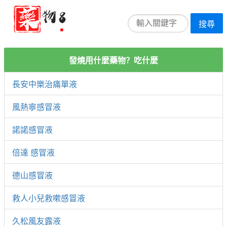
搜尋
發燒用什麼藥物？吃什麼
長安中樂治痛單液
風熱寧感冒液
諾諾感冒液
倍達 感冒液
德山感冒液
救人小兒救嗽感冒液
久松風友露液