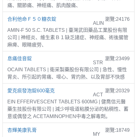
痛、關節痛、神經痛、肌肉酸痛、
合利他命Ｆ５０糖衣錠
瀏覽:24176
ALIN
AMIN-F 50 S.C. TABLETS | 臺灣武田藥品工業股份有限
公司 | 神經炎、維生素Ｂ１缺乏諸症、神經痛、術後腸管
麻痺、眼睛疲勞、
息痛佳音錠
瀏覽:23499
STR
OCAIN TABLETS | 衛采製藥股份有限公司 | 急性、慢性
胃炎、所引起的胃痛、噁心、胃灼熱、以及胃部不快感
愛克痰發泡錠600毫克
瀏覽:20329
ACT
EIN EFFERVESCENT TABLETS 600MG | 健喬信元醫
藥生技股份有限公司 | 減少呼吸道粘膜分泌的粘稠性、蓄
意或偶發之 ACETAMINOPHEN中毒之解毒劑。
杏輝美康乳膏
瀏覽:18749
MY