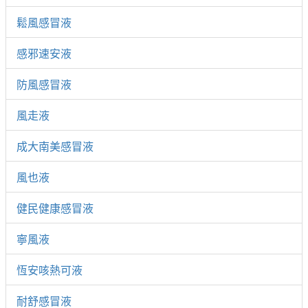
鬆風感冒液
感邪速安液
防風感冒液
風走液
成大南美感冒液
風也液
健民健康感冒液
寧風液
恆安咳熱可液
耐舒感冒液