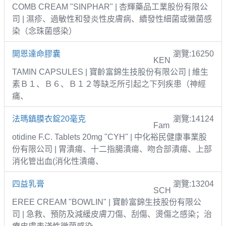
COMB CREAM "SINPHAR" | 杏輝藥品工業股份有限公
司 | 濕疹、過敏性和發炎性皮膚病、續發性細菌或黴菌感
染（念珠菌感染）
開恩達命膠囊
瀏覽:16250
KEN
TAMIN CAPSULES | 寶齡富錦生技股份有限公司 | 維生
素Ｂ１、Ｂ６、Ｂ１２等缺乏所引起之下列疾患（神經
痛、
法瑪鎮膜衣錠20毫克
瀏覽:14124
Fam
otidine F.C. Tablets 20mg "CYH" | 中化裕民健康事業股
份有限公司 | 胃潰瘍、十二指腸潰瘍、吻合部潰瘍、上部
消化管出血(消化性潰瘍、
四益乳膏
瀏覽:13204
SCH
EREE CREAM "BOWLIN" | 寶齡富錦生技股份有限公
司 | 急救、預防及減緩皮膚刀傷、刮傷、燙傷之感染；治